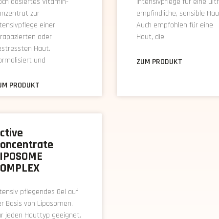
ch dosiertes Vitamin-
Intensivpflege für eine ult
nzentrat zur
empfindliche, sensible Hau
tensivpflege einer
Auch empfohlen für eine
rapazierten oder
Haut, die
estressten Haut.
rmalisiert und
ZUM PRODUKT
UM PRODUKT
ctive
oncentrate
IPOSOME
OMPLEX
tensiv pflegendes Gel auf
r Basis von Liposomen.
r jeden Hauttyp geeignet.