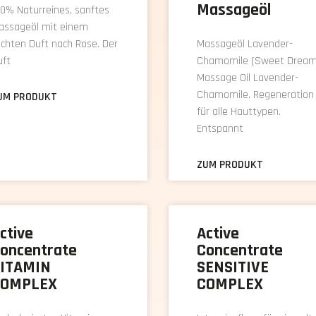
Massageöl
0% Naturreines, sanftes
assageöl mit einem
ichten Duft nach Rose. Der
Massageöl Lavender-
uft
Chamomile (Sweet Dream
Massage Oil Lavender-
Chamomile. Regeneration
UM PRODUKT
für alle Hauttypen.
Entspannt
ZUM PRODUKT
ctive
Active
oncentrate
Concentrate
ITAMIN
SENSITIVE
OMPLEX
COMPLEX