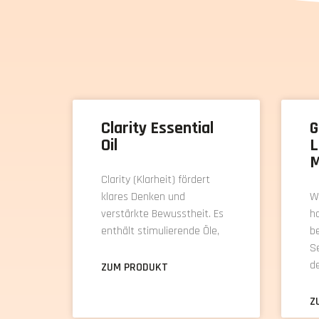
Clarity Essential
G
Oil
L
M
Clarity (Klarheit) fördert
klares Denken und
W
verstärkte Bewusstheit. Es
h
enthält stimulierende Öle,
be
S
de
ZUM PRODUKT
Z