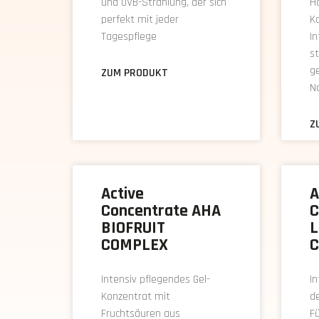
und UVB-Strahlung, der sich
Ho
perfekt mit jeder
Ko
Tagespflege
In
st
g
ZUM PRODUKT
No
Z
Active
A
Concentrate AHA
C
BIOFRUIT
L
COMPLEX
C
Intensiv pflegendes Gel-
In
Konzentrat mit
de
Fruchtsäuren aus
Fü