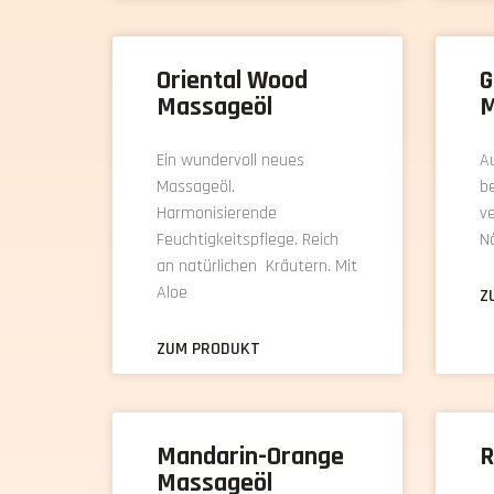
Oriental Wood
G
Massageöl
M
Ein wundervoll neues
A
Massageöl.
be
Harmonisierende
ve
Feuchtigkeitspflege. Reich
N
an natürlichen Kräutern. Mit
Aloe
Z
ZUM PRODUKT
Mandarin-Orange
R
Massageöl