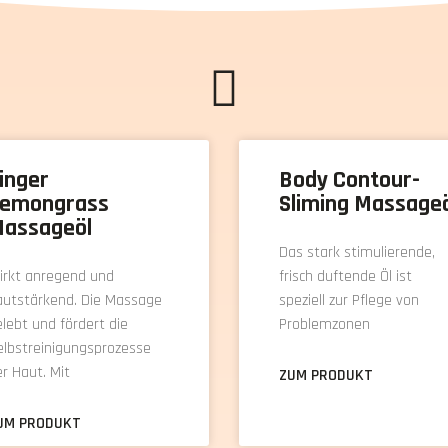
inger
Body Contour-
emongrass
Sliming Massage
assageöl
Das stark stimulierende,
irkt anregend und
frisch duftende Öl ist
autstärkend. Die Massage
speziell zur Pflege von
lebt und fördert die
Problemzonen
elbstreinigungsprozesse
r Haut. Mit
ZUM PRODUKT
UM PRODUKT