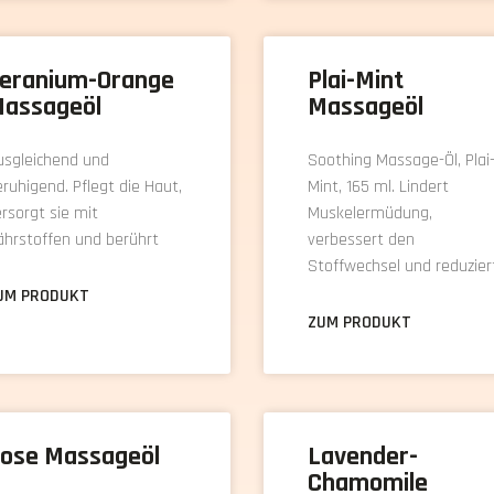
eranium-Orange
Plai-Mint
assageöl
Massageöl
usgleichend und
Soothing Massage-Öl, Plai
ruhigend. Pflegt die Haut,
Mint, 165 ml. Lindert
rsorgt sie mit
Muskelermüdung,
ährstoffen und berührt
verbessert den
Stoffwechsel und reduzier
UM PRODUKT
ZUM PRODUKT
ose Massageöl
Lavender-
Chamomile