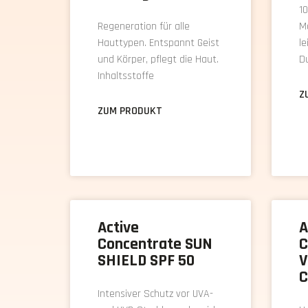
10
Regeneration für alle
M
Hauttypen. Entspannt Geist
le
und Körper, pflegt die Haut.
D
Inhaltsstoffe
Z
ZUM PRODUKT
Active
A
Concentrate SUN
C
SHIELD SPF 50
V
C
Intensiver Schutz vor UVA-